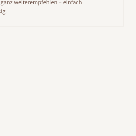
 ganz weiterempfehlen – einfach
und montiert – perfekte Verbindung aus
ig.
Funktionalität und Design für
erholsamen Schlaf und stilvolles
Ambiente.