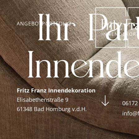
Ihr Par
ANGEBOT
PORTFOLIO
Innen­d
Fritz Franz Innendekoration
Elisabethenstraße 9
06172
61348 Bad Homburg v.d.H.
info@f