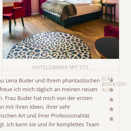
HOTELZIMMER MIT STIL
ELKE
au Lena Buder und Ihrem phantastischen
BOGATZKI-
HOTELZIMMER MIT STIL
freue ich mich täglich an meinen neuen
ALT
. Frau Buder hat mich von der ersten
Maßgeschneiderte
n mit ihren Ideen, ihrer sehr
Verdunkelungsgardinen
schen Art und ihrer Professionalität
Für ein renommiertes Hotel haben wir
t. Ich kann sie und ihr komplettes Team
elegante, lichtdichte Gardinen gefertigt