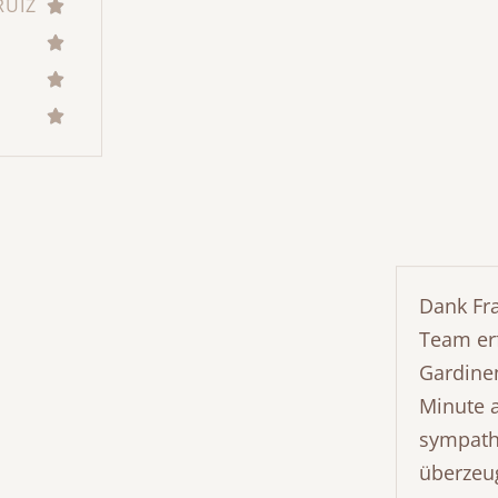
RUIZ
Dank Fr
Team er
Gardinen
Minute a
sympathi
überzeug