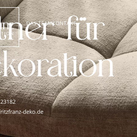
tner für
DAS TEAM
KONTAKT
ekoration
 23182
ritzfranz-deko.de