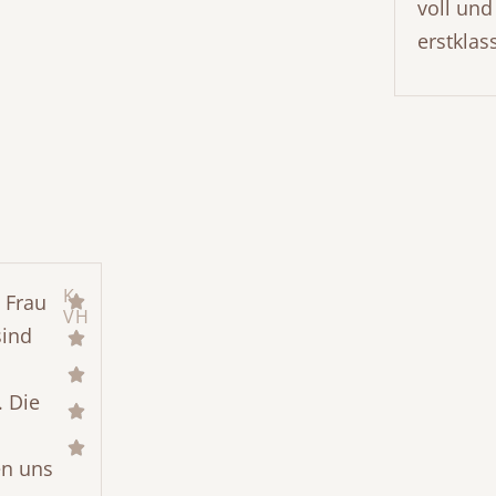
voll und
erstklass
K
 Frau
VH
sind
. Die
en uns