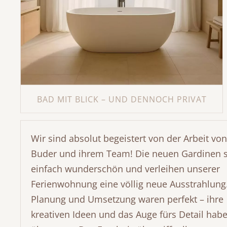
BAD MIT BLICK – UND DENNOCH PRIVAT
BAD MIT BLICK – UND DENNOCH PRIVAT
Wir sind absolut begeistert von der Arbeit von
Buder und ihrem Team! Die neuen Gardinen 
Stilvoller Sichtschutz in Weiß
einfach wunderschön und verleihen unserer
Für ein modernes Badezimmer haben
Ferienwohnung eine völlig neue Ausstrahlung
wir eine maßgeschneiderte,
Planung und Umsetzung waren perfekt – ihre
halbtransparente Gardine hinter der
kreativen Ideen und das Auge fürs Detail hab
Badewanne umgesetzt. Der fließende