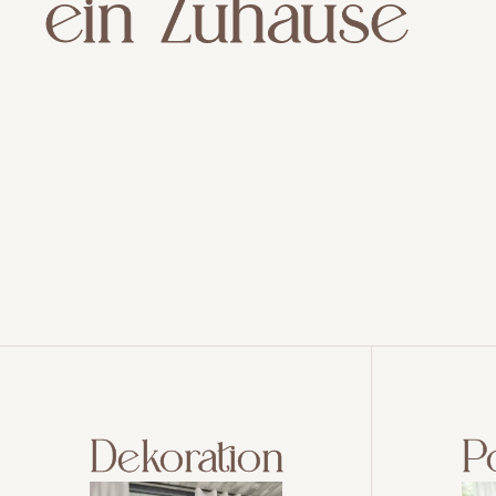
ein Zuhause
Dekoration
P